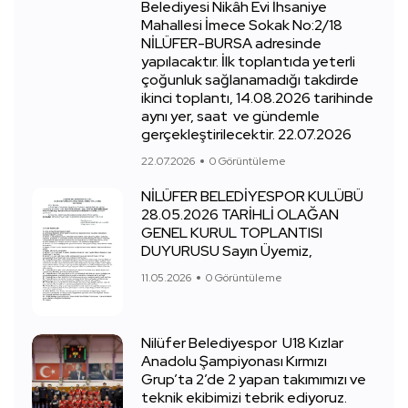
Belediyesi Nikâh Evi İhsaniye
Mahallesi İmece Sokak No:2/18
NİLÜFER-BURSA adresinde
yapılacaktır. İlk toplantıda yeterli
çoğunluk sağlanamadığı takdirde
ikinci toplantı, 14.08.2026 tarihinde
aynı yer, saat ve gündemle
gerçekleştirilecektir. 22.07.2026
22.07.2026
0 Görüntüleme
NİLÜFER BELEDİYESPOR KULÜBÜ
28.05.2026 TARİHLİ OLAĞAN
GENEL KURUL TOPLANTISI
DUYURUSU Sayın Üyemiz,
11.05.2026
0 Görüntüleme
Nilüfer Belediyespor U18 Kızlar
Anadolu Şampiyonası Kırmızı
Grup’ta 2’de 2 yapan takımımızı ve
teknik ekibimizi tebrik ediyoruz.