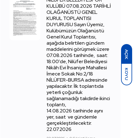
KULÜBÜ 07.08.2026 TARİHLİ
OLAĞANÜSTÜ GENEL
KURUL TOPLANTISI
DUYURUSU Sayın Üyemiz,
Kulübümüzün Olağanüstü
Genel Kurul Toplantısı,
aşağıda belirtilen gündem
maddelerini görüşmek üzere
AÇIK
07.08.2026 tarihinde, saat:
18:00'de, Nilüfer Belediyesi
Nikâh Evi İhsaniye Mahallesi
KOYU
İmece Sokak No:2/18
NİLÜFER-BURSA adresinde
yapılacaktır. İlk toplantıda
yeterli çoğunluk
sağlanamadığı takdirde ikinci
toplantı,
14.08.2026 tarihinde aynı
yer, saat ve gündemle
gerçekleştirilecektir.
22.07.2026