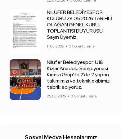
22.07.2026
0 Görüntüleme
NİLÜFER BELEDİYESPOR
KULÜBÜ 28.05.2026 TARİHLİ
OLAĞAN GENEL KURUL
TOPLANTISI DUYURUSU
Sayın Üyemiz,
11.05.2026
0 Görüntüleme
Nilüfer Belediyespor U18
Kızlar Anadolu Şampiyonası
Kırmızı Grup’ta 2’de 2 yapan
takımımızı ve teknik ekibimizi
tebrik ediyoruz.
25.03.2026
0 Görüntüleme
Sosyal Medya Hesaplarımız