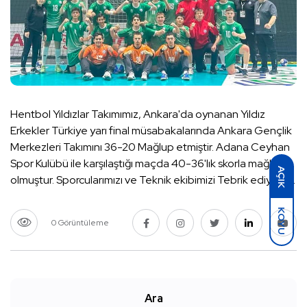
Hentbol Yıldızlar Takımımız, Ankara'da oynanan Yıldız
Erkekler Türkiye yarı final müsabakalarında Ankara Gençlik
Merkezleri Takımını 36-20 Mağlup etmiştir. Adana Ceyhan
Spor Kulübü ile karşılaştığı maçda 40-36'lık skorla mağlup
AÇIK
olmuştur. Sporcularımızı ve Teknik ekibimizi Tebrik ediyoruz.
KOYU
0 Görüntüleme
Ara